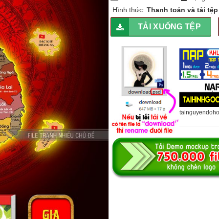
Hình thức:
Thanh toán và tải tệ
TẢI XUỐNG TỆP
tainguyendoh