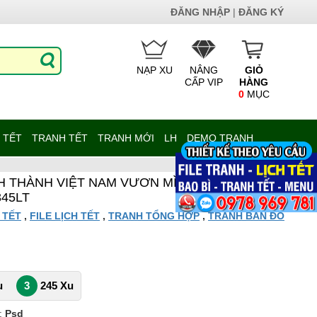
ĐĂNG NHẬP
|
ĐĂNG KÝ
NẠP XU
NÂNG
GIỎ
CẤP VIP
HÀNG
0
MỤC
 TẾT
TRANH TẾT
TRANH MỚI
LH
DEMO TRANH
ỈNH THÀNH VIỆT NAM VƯƠN MÌNH KỶ NGUYÊN
345LT
 TẾT
,
FILE LỊCH TẾT
,
TRANH TỔNG HỢP
,
TRANH BẢN ĐỒ
u
3
245 Xu
:
Psd