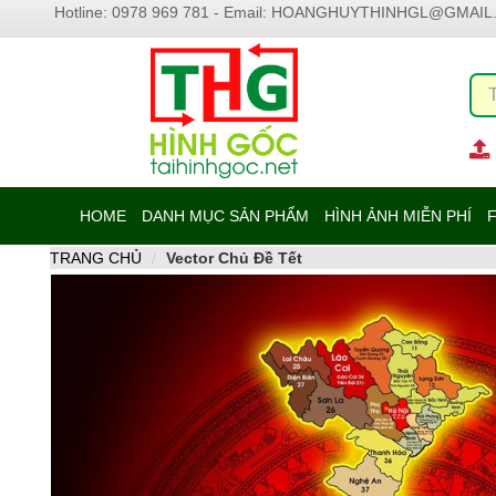
Hotline: 0978 969 781 - Email:
HOANGHUYTHINHGL@GMAIL
HOME
DANH MỤC SẢN PHẨM
HÌNH ẢNH MIỄN PHÍ
F
TRANG CHỦ
Vector Chủ Đề Tết