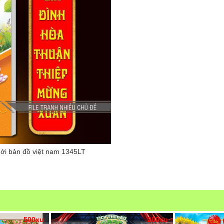
mới bản đồ việt nam 1345LT
500xu
200xu