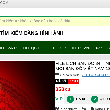
.COM
TÌM KIẾM BẰNG HÌNH ẢNH
ILE BẢN ĐỒ
FILE LỊCH
FILE TẾT 2027
FILE DÊ VÀNG 2027
3D
FILE LỊCH BẢN ĐỒ 34 T
MỚI BẢN ĐỒ VIỆT NAM 1
Chuyên mục:
VECTOR CHỦ ĐỀ
MÃ SỐ:
1345LT
350xu
VIP
1
315 Xu
2
280 X
Kích thước:
Lớn
Dạng File