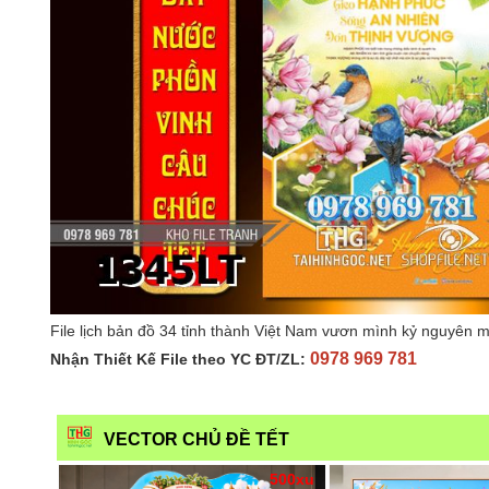
File lịch bản đồ 34 tỉnh thành Việt Nam vươn mình kỷ nguyên 
0978 969 781
Nhận Thiết Kế File theo YC ĐT/ZL:
VECTOR CHỦ ĐỀ TẾT
500xu