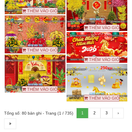
THÊM VÀO GIỎ
250xu
THÊM VÀO GIỎ
250xu
THÊM VÀO GIỎ
250xu
THÊM VÀO GIỎ
250xu
THÊM VÀO GIỎ
THÊM VÀO GIỎ
Tổng số: 80 bản ghi - Trang (1 / 735)
1
2
3
›