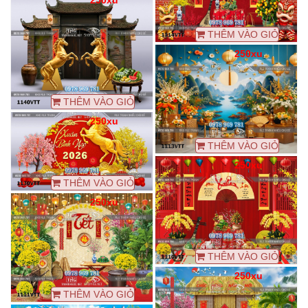
THÊM VÀO GIỎ
250xu
THÊM VÀO GIỎ
250xu
THÊM VÀO GIỎ
250xu
THÊM VÀO GIỎ
250xu
THÊM VÀO GIỎ
250xu
THÊM VÀO GIỎ