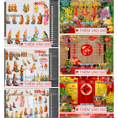
500xu
THÊM VÀO GIỎ
250xu
THÊM VÀO GIỎ
500xu
THÊM VÀO GIỎ
250xu
THÊM VÀO GIỎ
500xu
THÊM VÀO GIỎ
250xu