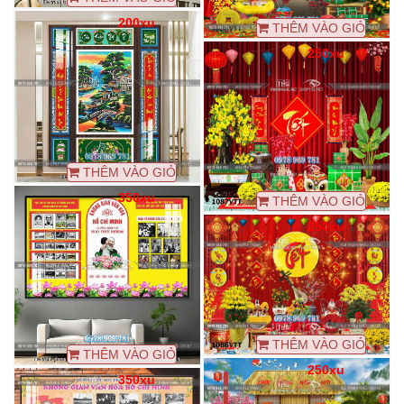
200xu
THÊM VÀO GIỎ
250xu
THÊM VÀO GIỎ
350xu
THÊM VÀO GIỎ
250xu
THÊM VÀO GIỎ
THÊM VÀO GIỎ
250xu
350xu