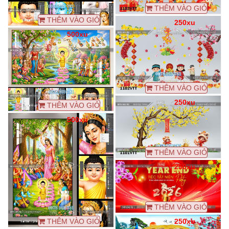
THÊM VÀO GIỎ
THÊM VÀO GIỎ
250xu
500xu
THÊM VÀO GIỎ
250xu
THÊM VÀO GIỎ
500xu
THÊM VÀO GIỎ
250xu
THÊM VÀO GIỎ
THÊM VÀO GIỎ
250xu