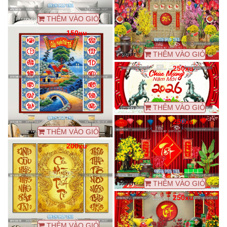
THÊM VÀO GIỎ
150xu
THÊM VÀO GIỎ
250xu
THÊM VÀO GIỎ
250xu
THÊM VÀO GIỎ
200xu
THÊM VÀO GIỎ
250xu
THÊM VÀO GIỎ