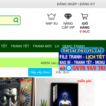
ĐĂNG NHẬP
|
ĐĂNG KÝ
NẠP XU
NÂNG
GIỎ
CẤP VIP
HÀNG
0
MỤC
 TẾT
TRANH TẾT
TRANH MỚI
LH
DEMO TRANH
48856 sản phẩm
Sắp xếp theo
miễn phí
miễn phí