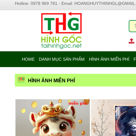
Hotline: 0978 969 781 - Email:
HOANGHUYTHINHGL@GMAIL
HOME
DANH MỤC SẢN PHẨM
HÌNH ẢNH MIỄN PHÍ
F
HÌNH ẢNH MIỄN PHÍ
miễn phí