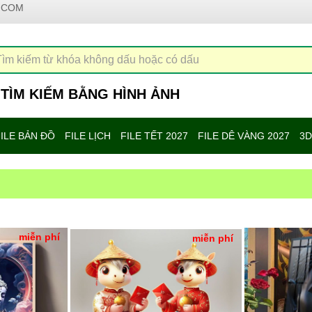
.COM
TÌM KIẾM BẰNG HÌNH ẢNH
ILE BẢN ĐỒ
FILE LỊCH
FILE TẾT 2027
FILE DÊ VÀNG 2027
3D
miễn phí
miễn phí