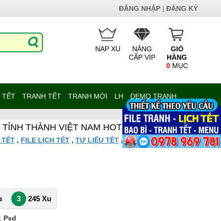
ĐĂNG NHẬP
|
ĐĂNG KÝ
NẠP XU
NÂNG
GIỎ
CẤP VIP
HÀNG
0
MỤC
 TẾT
TRANH TẾT
TRANH MỚI
LH
DEMO TRANH
4 TỈNH THÀNH VIỆT NAM HOT 1077LT
 TẾT
,
FILE LỊCH TẾT
,
TƯ LIỆU TẾT
,
TRANH TỔNG HỢP
,
u
3
245 Xu
:
Psd