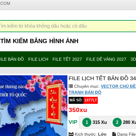
.COM
TÌM KIẾM BẰNG HÌNH ẢNH
ILE BẢN ĐỒ
FILE LỊCH
FILE TẾT 2027
FILE DÊ VÀNG 2027
3D
FILE LỊCH TẾT BẢN ĐỒ 3
Chuyên mục:
VECTOR CHỦ ĐỀ
TRANH BẢN ĐỒ
MÃ SỐ:
1077LT
350xu
VIP
1
315 Xu
2
280 X
Kích thước:
Lớn
Dạng File