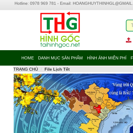
Hotline: 0978 969 781 - Email:
HOANGHUYTHINHGL@GMAIL
HOME
DANH MỤC SẢN PHẨM
HÌNH ẢNH MIỄN PHÍ
F
TRANG CHỦ
File Lịch Tết