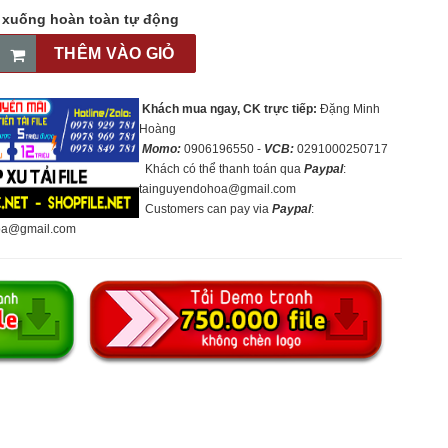
p xuống hoàn toàn tự động
THÊM VÀO GIỎ
Khách mua ngay, CK trực tiếp:
Đặng Minh
Hoàng
Momo:
0906196550 -
VCB:
0291000250717
Khách có thể thanh toán qua
Paypal
:
tainguyendohoa@gmail.com
Customers can pay via
Paypal
:
oa@gmail.com