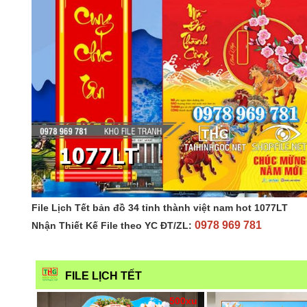
File Lịch Tết bản đồ 34 tỉnh thành việt nam hot 1077LT
0978 969 781
Nhận Thiết Kế File theo YC ĐT/ZL:
FILE LỊCH TẾT
500xu