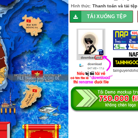
Hình thức:
Thanh toán và tải tệ
TẢI XUỐNG TỆP
tainguyendoh