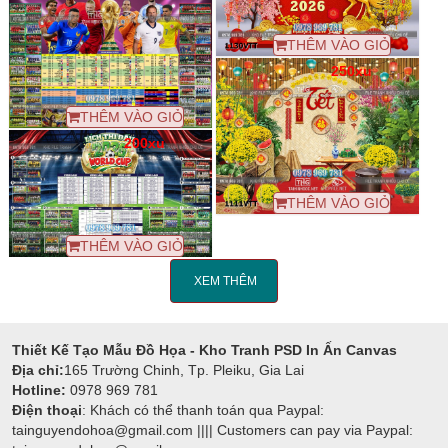
THÊM VÀO GIỎ
250xu
THÊM VÀO GIỎ
200xu
THÊM VÀO GIỎ
THÊM VÀO GIỎ
XEM THÊM
Thiết Kế Tạo Mẫu Đồ Họa - Kho Tranh PSD In Ấn Canvas
Địa chỉ:
165 Trường Chinh, Tp. Pleiku, Gia Lai
Hotline:
0978 969 781
Điện thoại
: Khách có thể thanh toán qua Paypal:
tainguyendohoa@gmail.com |||| Customers can pay via Paypal: