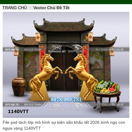
naviga
TRANG CHỦ
Vector Chủ Đề Tết
File psd tách lớp mô hình sự kiện sấn khấu tết 2026 bính ngọ con
ngựa vàng 1140VTT