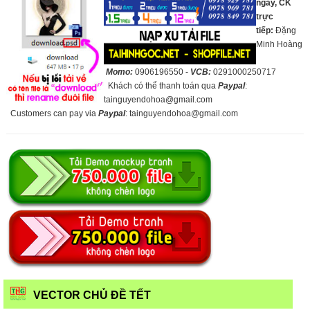
ngay, CK
trực
tiếp:
Đặng
Minh Hoàng
Momo:
0906196550 -
VCB:
0291000250717
Khách có thể thanh toán qua
Paypal
:
tainguyendohoa@gmail.com
Customers can pay via
Paypal
: tainguyendohoa@gmail.com
VECTOR CHỦ ĐỀ TẾT