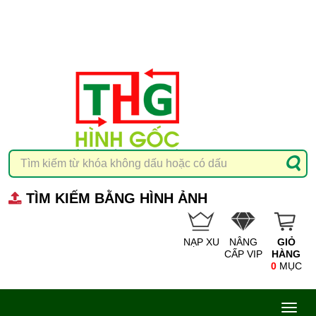
TÌM KIẾM BẰNG HÌNH ẢNH
NẠP XU
NÂNG
GIỎ
CẤP VIP
HÀNG
0
MỤC
Toggl