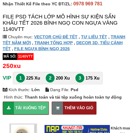
0978 969 781
Nhận Thiết Kế File theo YC ĐT/ZL:
FILE PSD TÁCH LỚP MÔ HÌNH SỰ KIỆN SẤN
KHẤU TẾT 2026 BÍNH NGỌ CON NGỰA VÀNG
1140VTT
Chuyên mục:
VECTOR CHỦ ĐỀ TẾT
,
TƯ LIỆU TẾT
,
TRANH
TẾT NĂM MỚI
,
TRANH TỔNG HỢP
,
DECOR 3D, TIỂU CẢNH
TẾT
,
FILE NGỰA BÍNH NGỌ 2026
MÃ SỐ:
1140VTT
250xu
VIP
1
225 Xu
2
200 Xu
3
175 Xu
Kích thước:
Lớn
Dạng File:
Psd
Hình thức:
Thanh toán và tải tệp xuống hoàn toàn tự động
TẢI XUỐNG TỆP
THÊM VÀO GIỎ
Khách mua