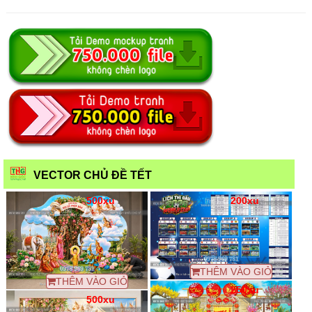
VECTOR CHỦ ĐỀ TẾT
500xu
200xu
THÊM VÀO GIỎ
THÊM VÀO GIỎ
250xu
500xu