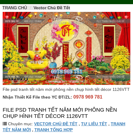
naviga
TRANG CHỦ
Vector Chủ Đề Tết
File psd tranh tết năm mới phông nền chụp hình tết décor 1126VTT
0978 969 781
Nhận Thiết Kế File theo YC ĐT/ZL:
FILE PSD TRANH TẾT NĂM MỚI PHÔNG NỀN
CHỤP HÌNH TẾT DÉCOR 1126VTT
Chuyên mục:
VECTOR CHỦ ĐỀ TẾT
,
TƯ LIỆU TẾT
,
TRANH
TẾT NĂM MỚI
,
TRANH TỔNG HỢP