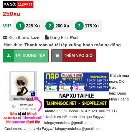
MÃ SỐ:
1126VTT
250xu
VIP
1
225 Xu
2
200 Xu
3
175 Xu
Kích thước:
Lớn
Dạng File:
Psd
Hình thức:
Thanh toán và tải tệp xuống hoàn toàn tự động
TẢI XUỐNG TỆP
THÊM VÀO GIỎ
Khách mua
ngay, CK
trực
tiếp:
Đặng
Minh Hoàng
Momo:
0906196550 -
VCB:
0291000250717
Khách có thể thanh toán qua
Paypal
:
tainguyendohoa@gmail.com
Customers can pay via
Paypal
: tainguyendohoa@gmail.com