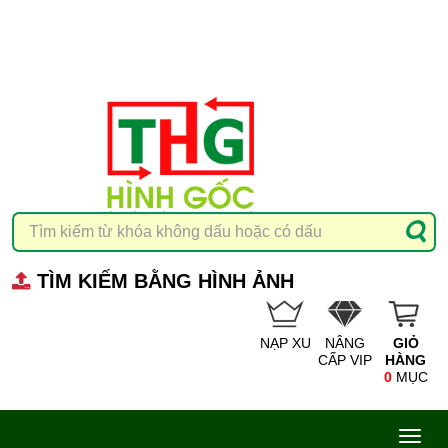
TÌM KIẾM BẰNG HÌNH ẢNH
NẠP XU
NÂNG
GIỎ
CẤP VIP
HÀNG
0
MỤC
Toggl