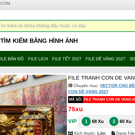
.COM
TÌM KIẾM BẰNG HÌNH ẢNH
ILE BẢN ĐỒ
FILE LỊCH
FILE TẾT 2027
FILE DÊ VÀNG 2027
3D
FILE TRANH CON DE VANG
Chuyên mục:
VECTOR CHỦ ĐỀ
CON DÊ VÀNG 2027
MÃ SỐ:
FILE TRANH CON DE VANG DI
75xu
VIP
1
68 Xu
2
60 Xu
Kích thước:
Lớn
Dạng File