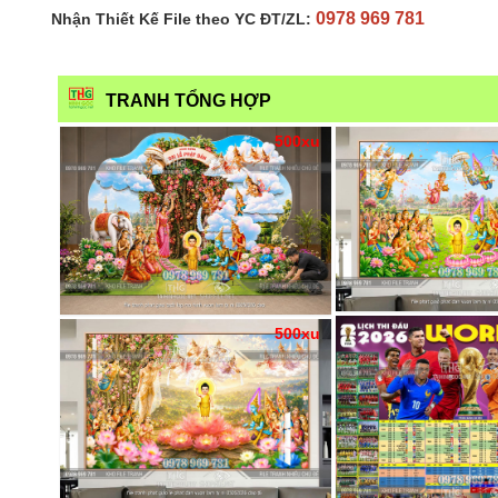
0978 969 781
Nhận Thiết Kế File theo YC ĐT/ZL:
TRANH TỔNG HỢP
500xu
500xu