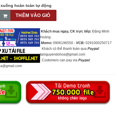
p xuống hoàn toàn tự động
THÊM VÀO GIỎ
Khách mua ngay, CK trực tiếp:
Đặng Minh
Hoàng
Momo:
0906196550 -
VCB:
0291000250717
Khách có thể thanh toán qua
Paypal
:
tainguyendohoa@gmail.com
Customers can pay via
Paypal
:
oa@gmail.com