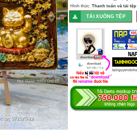
Hình thức:
Thanh toán và tải tệ
TẢI XUỐNG TỆP
tainguyendoh