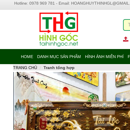
Hotline: 0978 969 781 - Email:
HOANGHUYTHINHGL@GMAIL
HOME
DANH MỤC SẢN PHẨM
HÌNH ẢNH MIỄN PHÍ
F
TRANG CHỦ
Tranh tổng hợp