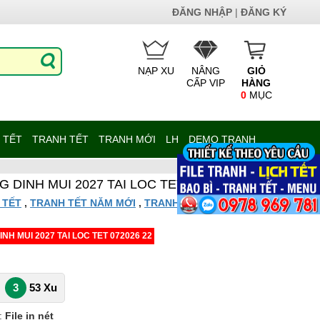
ĐĂNG NHẬP
|
ĐĂNG KÝ
NẠP XU
NÂNG
GIỎ
CẤP VIP
HÀNG
0
MỤC
 TẾT
TRANH TẾT
TRANH MỚI
LH
DEMO TRANH
 DINH MUI 2027 TAI LOC TET 072026 22
 TẾT
,
TRANH TẾT NĂM MỚI
,
TRANH TỔNG HỢP
,
FILE
NH MUI 2027 TAI LOC TET 072026 22
3
53 Xu
:
File in nét