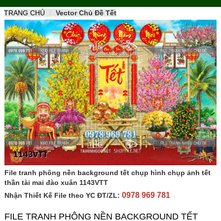
naviga
TRANG CHỦ
Vector Chủ Đề Tết
File tranh phông nền background tết chụp hình chụp ảnh tết
thần tài mai đào xuân 1143VTT
0978 969 781
Nhận Thiết Kế File theo YC ĐT/ZL:
FILE TRANH PHÔNG NỀN BACKGROUND TẾT