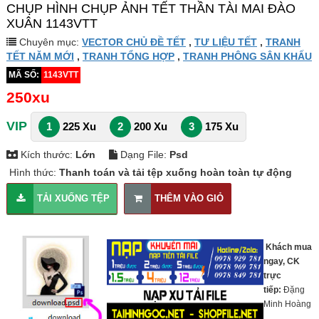
CHỤP HÌNH CHỤP ẢNH TẾT THẦN TÀI MAI ĐÀO
XUÂN 1143VTT
Chuyên mục:
VECTOR CHỦ ĐỀ TẾT
,
TƯ LIỆU TẾT
,
TRANH
TẾT NĂM MỚI
,
TRANH TỔNG HỢP
,
TRANH PHÔNG SÂN KHẤU
MÃ SỐ:
1143VTT
250xu
VIP
1
225 Xu
2
200 Xu
3
175 Xu
Kích thước:
Lớn
Dạng File:
Psd
Hình thức:
Thanh toán và tải tệp xuống hoàn toàn tự động
TẢI XUỐNG TỆP
THÊM VÀO GIỎ
Khách mua
ngay, CK
trực
tiếp:
Đặng
Minh Hoàng