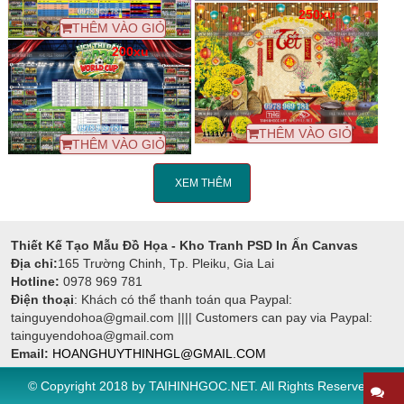
250xu
THÊM VÀO GIỎ
200xu
THÊM VÀO GIỎ
THÊM VÀO GIỎ
XEM THÊM
Thiết Kế Tạo Mẫu Đồ Họa - Kho Tranh PSD In Ấn Canvas
Địa chỉ:
165 Trường Chinh, Tp. Pleiku, Gia Lai
Hotline:
0978 969 781
Điện thoại
: Khách có thể thanh toán qua Paypal:
tainguyendohoa@gmail.com |||| Customers can pay via Paypal:
tainguyendohoa@gmail.com
Email:
HOANGHUYTHINHGL@GMAIL.COM
© Copyright 2018 by
TAIHINHGOC.NET
. All Rights Reserved.