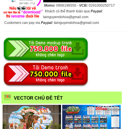
Momo:
0906196550 -
VCB:
0291000250717
Khách có thể thanh toán qua
Paypal
:
tainguyendohoa@gmail.com
Customers can pay via
Paypal
: tainguyendohoa@gmail.com
VECTOR CHỦ ĐỀ TẾT
500xu
200xu