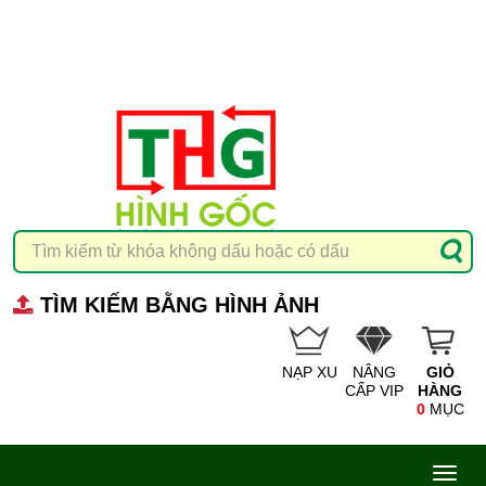
TÌM KIẾM BẰNG HÌNH ẢNH
NẠP XU
NÂNG
GIỎ
CẤP VIP
HÀNG
0
MỤC
Toggl