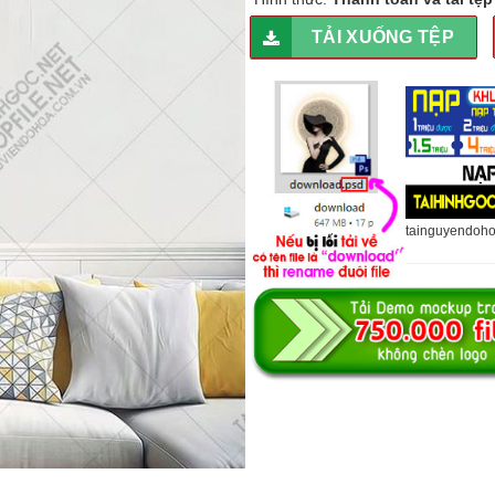
TẢI XUỐNG TỆP
tainguyendoh