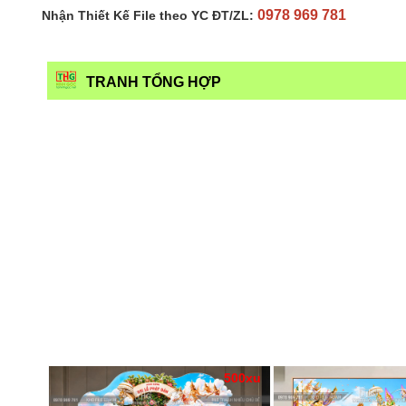
0978 969 781
Nhận Thiết Kế File theo YC ĐT/ZL:
TRANH TỔNG HỢP
500xu