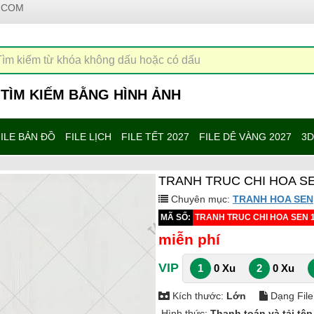
.COM
TÌM KIẾM BẰNG HÌNH ẢNH
ILE BẢN ĐỒ
FILE LỊCH
FILE TẾT 2027
FILE DÊ VÀNG 2027
3D
TRANH TRUC CHI HOA S
Chuyên mục:
TRANH HOA SEN
MÃ SỐ:
TRANH TRUC CHI HOA SEN 
miễn phí
VIP
1
0 Xu
2
0 Xu
Kích thước:
Lớn
Dạng File
Hình thức:
Thanh toán và tải tệ