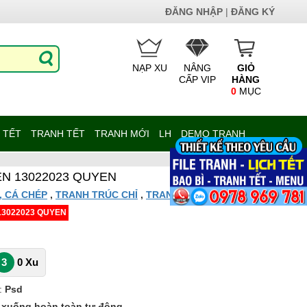
ĐĂNG NHẬP
|
ĐĂNG KÝ
NẠP XU
NÂNG
GIỎ
CẤP VIP
HÀNG
0
MỤC
 TẾT
TRANH TẾT
TRANH MỚI
LH
DEMO TRANH
EN 13022023 QUYEN
, CÁ CHÉP
,
TRANH TRÚC CHỈ
,
TRANH TỔNG HỢP
13022023 QUYEN
3
0 Xu
:
Psd
p xuống hoàn toàn tự động