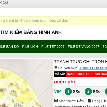
.COM
TÌM KIẾM BẰNG HÌNH ẢNH
ILE BẢN ĐỒ
FILE LỊCH
FILE TẾT 2027
FILE DÊ VÀNG 2027
3D
TRANH TRUC CHI TRON 
Chuyên mục:
TRANH HOA SEN
MÃ SỐ:
TRANH TRUC CHI TRON HOA
miễn phí
VIP
1
0 Xu
2
0 Xu
Kích thước:
Lớn
Dạng File
Hình thức:
Thanh toán và tải tệ