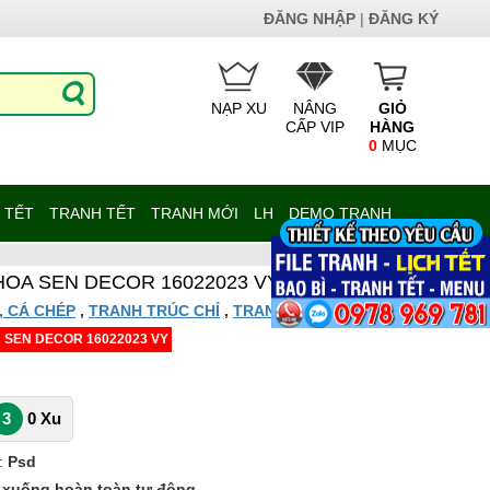
ĐĂNG NHẬP
|
ĐĂNG KÝ
NẠP XU
NÂNG
GIỎ
CẤP VIP
HÀNG
0
MỤC
 TẾT
TRANH TẾT
TRANH MỚI
LH
DEMO TRANH
HOA SEN DECOR 16022023 VY
, CÁ CHÉP
,
TRANH TRÚC CHỈ
,
TRANH TỔNG HỢP
 SEN DECOR 16022023 VY
3
0 Xu
:
Psd
p xuống hoàn toàn tự động