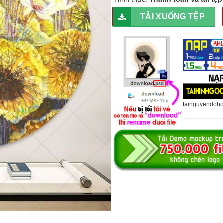
TẢI XUỐNG TỆP
tainguyendoh