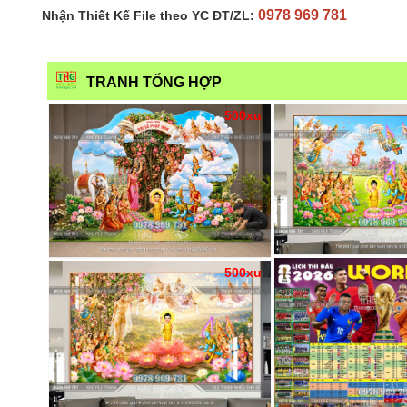
0978 969 781
Nhận Thiết Kế File theo YC ĐT/ZL:
TRANH TỔNG HỢP
500xu
500xu