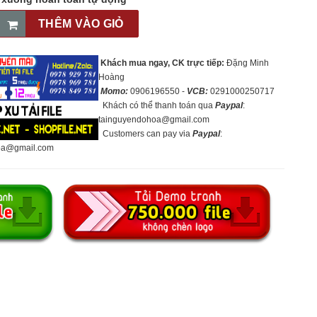
THÊM VÀO GIỎ
Khách mua ngay, CK trực tiếp:
Đặng Minh
Hoàng
Momo:
0906196550 -
VCB:
0291000250717
Khách có thể thanh toán qua
Paypal
:
tainguyendohoa@gmail.com
Customers can pay via
Paypal
:
oa@gmail.com