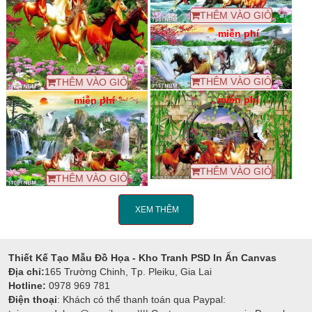
THÊM VÀO GIỎ
miễn phí
THÊM VÀO GIỎ
THÊM VÀO GIỎ
miễn phí
miễn phí
THÊM VÀO GIỎ
THÊM VÀO GIỎ
XEM THÊM
Thiết Kế Tạo Mẫu Đồ Họa - Kho Tranh PSD In Ấn Canvas
Địa chỉ:
165 Trường Chinh, Tp. Pleiku, Gia Lai
Hotline:
0978 969 781
Điện thoại
: Khách có thể thanh toán qua Paypal: