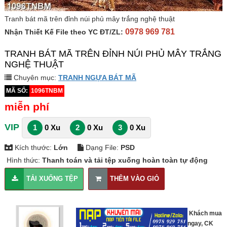
Tranh bát mã trên đỉnh núi phủ mây trắng nghệ thuật
0978 969 781
Nhận Thiết Kế File theo YC ĐT/ZL:
TRANH BÁT MÃ TRÊN ĐỈNH NÚI PHỦ MÂY TRẮNG
NGHỆ THUẬT
Chuyên mục:
TRANH NGỰA BÁT MÃ
MÃ SỐ:
1096TNBM
miễn phí
VIP
1
0 Xu
2
0 Xu
3
0 Xu
Kích thước:
Lớn
Dạng File:
PSD
Hình thức:
Thanh toán và tải tệp xuống hoàn toàn tự động
TẢI XUỐNG TỆP
THÊM VÀO GIỎ
Khách mua
ngay, CK