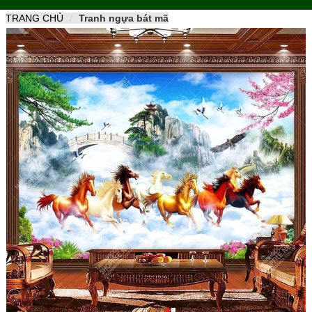
naviga
TRANG CHỦ
Tranh ngựa bát mã