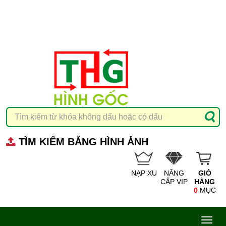
TÌM KIẾM BẰNG HÌNH ẢNH
NẠP XU
NÂNG
GIỎ
CẤP VIP
HÀNG
0
MỤC
Toggl