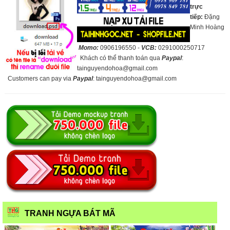
trực
tiếp:
Đặng
Minh Hoàng
Momo:
0906196550 -
VCB:
0291000250717
Khách có thể thanh toán qua
Paypal
:
tainguyendohoa@gmail.com
Customers can pay via
Paypal
: tainguyendohoa@gmail.com
TRANH NGỰA BÁT MÃ