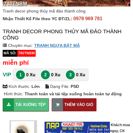
Tranh decor phong thủy mã đáo thành công
0978 969 781
Nhận Thiết Kế File theo YC ĐT/ZL:
TRANH DECOR PHONG THỦY MÃ ĐÁO THÀNH
CÔNG
Chuyên mục:
TRANH NGỰA BÁT MÃ
MÃ SỐ:
780TNBM
miễn phí
VIP
1
0 Xu
2
0 Xu
3
0 Xu
Kích thước:
Lớn
Dạng File:
PSD
Hình thức:
Thanh toán và tải tệp xuống hoàn toàn tự động
TẢI XUỐNG TỆP
THÊM VÀO GIỎ
Khách mua
ngay, CK