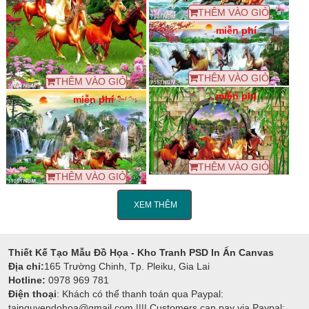
THÊM VÀO GIỎ
miễn phí
THÊM VÀO GIỎ
THÊM VÀO GIỎ
miễn phí
miễn phí
THÊM VÀO GIỎ
THÊM VÀO GIỎ
XEM THÊM
Thiết Kế Tạo Mẫu Đồ Họa - Kho Tranh PSD In Ấn Canvas
Địa chỉ:
165 Trường Chinh, Tp. Pleiku, Gia Lai
Hotline:
0978 969 781
Điện thoại
: Khách có thể thanh toán qua Paypal:
tainguyendohoa@gmail.com |||| Customers can pay via Paypal: