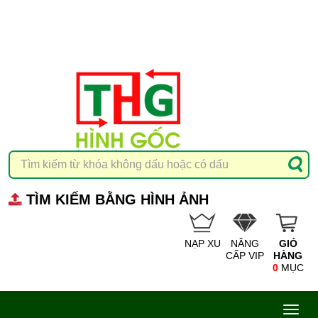
TÌM KIẾM BẰNG HÌNH ẢNH
NẠP XU
NÂNG
GIỎ
CẤP VIP
HÀNG
0
MỤC
Toggl