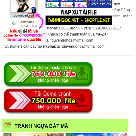
trực
tiếp:
Đặng
Minh Hoàng
Momo:
0906196550 -
VCB:
0291000250717
Khách có thể thanh toán qua
Paypal
:
tainguyendohoa@gmail.com
Customers can pay via
Paypal
: tainguyendohoa@gmail.com
TRANH NGỰA BÁT MÃ